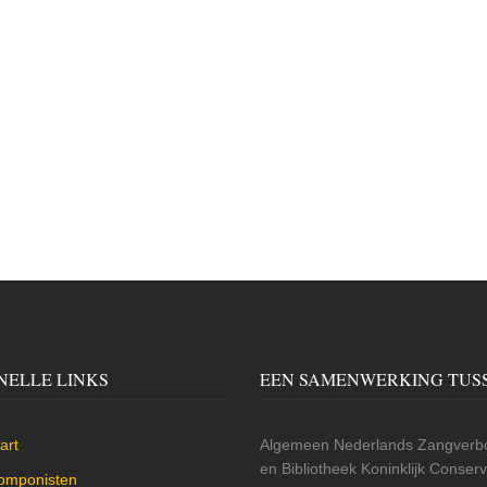
NELLE LINKS
EEN SAMENWERKING TUS
art
Algemeen Nederlands Zangverbo
en Bibliotheek Koninklijk Conse
omponisten