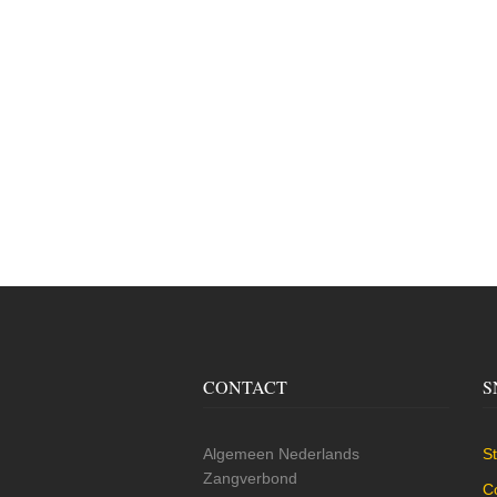
CONTACT
S
Algemeen Nederlands
St
Zangverbond
C