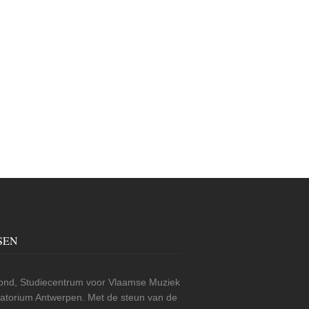
SEN
nd, Studiecentrum voor Vlaamse Muziek
rvatorium Antwerpen. Met de steun van de