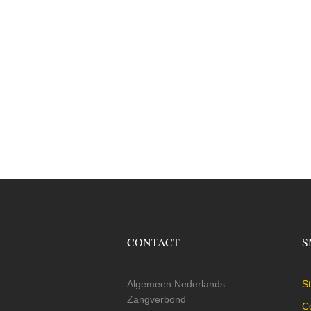
CONTACT
S
Algemeen Nederlands
St
Zangverbond
C