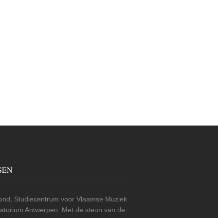
SEN
nd, Studiecentrum voor Vlaamse Muziek
rvatorium Antwerpen. Met de steun van de