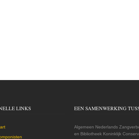
NELLE LINKS
EEN SAMENWERKING TUS
art
Algemeen Nederlands Zangverbo
en Bibliotheek Koninklijk Conse
omponisten