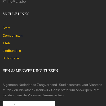
info@anz.be
SNELLE LINKS
Start
Componisten
Titels
Liedbundels
Bibliografie
EEN SAMENWERKING TUSSEN
Algemeen Nederlands Zangverbond, Studiecentrum voor Vlaamse
Muziek en Bibliotheek Koninklijk Conservatorium Antwerpen. Met
de steun van de Vlaamse Gemeenschap.