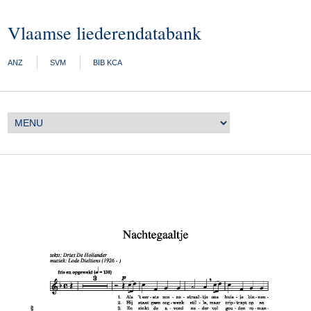
Vlaamse liederendatabank
ANZ
SVM
BIB KCA