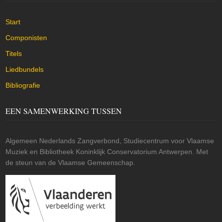
Start
Componisten
Titels
Liedbundels
Bibliografie
EEN SAMENWERKING TUSSEN
Algemeen Nederlands Zangverbond, Studiecentrum voor Vlaamse
Muziek en Bibliotheek Koninklijk Conservatorium Antwerpen. Met
de steun van de Vlaamse Gemeenschap.