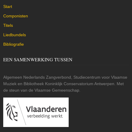
Start
Componisten
Titels
Liedbundels
Bibliografie
EEN SAMENWERKING TUSSEN
Algemeen Nederlands Zangverbond, Studiecentrum voor Vlaamse
Muziek en Bibliotheek Koninklijk Conservatorium Antwerpen. Met
de steun van de Vlaamse Gemeenschap.