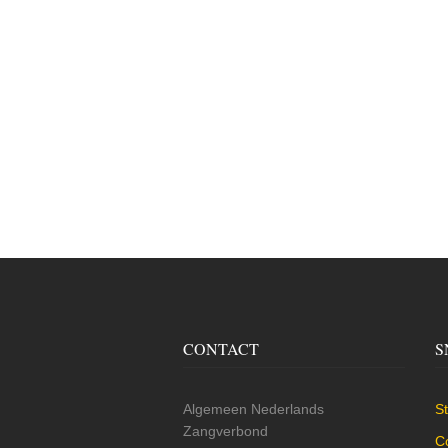
CONTACT
S
Algemeen Nederlands
St
Zangverbond
C