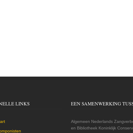
NELLE LINKS
EEN SAMENWERKING TUS
art
Algemeen Nederlands Zangverbo
en Bibliotheek Koninklijk Conse
omponisten