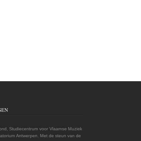
SEN
nd, Studiecentrum voor Vlaamse Muziek
rvatorium Antwerpen. Met de steun van de