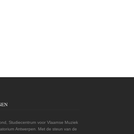
SEN
nd, Studiecentrum voor Vlaamse Muziek
rvatorium Antwerpen. Met de steun van de