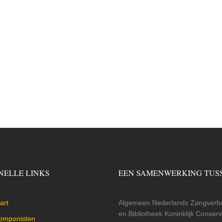
NELLE LINKS
EEN SAMENWERKING TUS
art
Algemeen Nederlands Zangverbo
en Bibliotheek Koninklijk Conse
omponisten