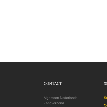
CONTACT
S
Algemeen Nederlands
St
Zangverbond
C