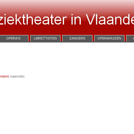
OPERA'S
LIBRETTISTEN
ZANGERS
OPERAHUIZEN
andarts
(operette)