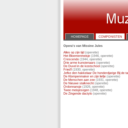
HOMEPAGE
COMPONISTEN
Opera's van Missine Jules
Alles op zijn tijd
(operette)
Het Bloemenmeisje
(1946, operette)
Crescendo
(1944, operette)
Drie arme kunstenaars
(operette)
De Duvel in de kostschool
(operette)
Fried'l
(1930, operette)
Jefke den hakkelaar De honderdjarige Bij de t
De Klompenmaker en zijn liefje
(operette)
De Menschen aan zee
(1931, operette)
De Nieuwe stalknecht
(operette)
Ordonnansje
(1926, operette)
Twee meisjesogen
(1948, operette)
De Zingende dactylo
(operette)