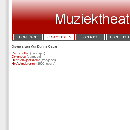
HOMEPAGE
COMPONISTEN
OPERA'S
LIBRETTIST
Opera's van Van Durme Oscar
Caïn en Abel
(zangspel)
Columbus
(zangspel)
Het Nieuwjaarsliedje
(zangspel)
Het Wonderorgel
(1909, opera)