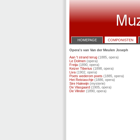
HOMEPAGE
COMPONISTEN
Opera's van Van der Meulen Joseph
Aan 't strand terug
(1885, opera)
Le Dolmen
(opera)
Freija
(1890, opera)
Keizer Tiberius
(1898, opera)
Liva
(1902, opera)
Poets wederom poets
(1885, opera)
Het Reistaschje
(1886, opera)
Sire Halewijn
(mysterie)
De Vlasgaard
(1905, opera)
De Vlinder
(1890, opera)