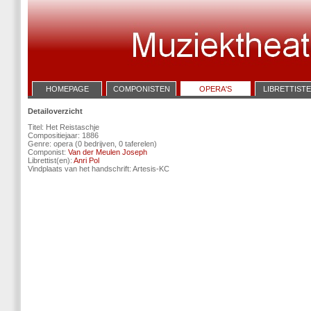
HOMEPAGE
COMPONISTEN
OPERA'S
LIBRETTIST
Detailoverzicht
Titel: Het Reistaschje
Compositiejaar: 1886
Genre: opera (0 bedrijven, 0 taferelen)
Componist:
Van der Meulen Joseph
Librettist(en):
Anri Pol
Vindplaats van het handschrift: Artesis-KC