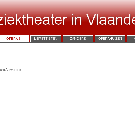
OPERA'S
LIBRETTISTEN
ZANGERS
OPERAHUIZEN
burg Antwerpen