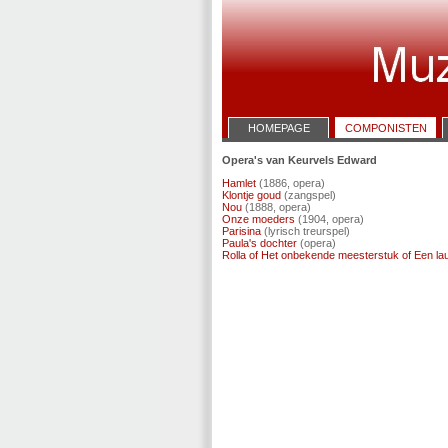
HOMEPAGE
COMPONISTEN
Opera's van Keurvels Edward
Hamlet
(1886, opera)
Klontje goud
(zangspel)
Nou
(1888, opera)
Onze moeders
(1904, opera)
Parisina
(lyrisch treurspel)
Paula's dochter
(opera)
Rolla of Het onbekende meesterstuk of Een la