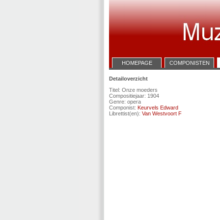
HOMEPAGE
COMPONISTEN
Detailoverzicht
Titel: Onze moeders
Compositiejaar: 1904
Genre: opera
Componist:
Keurvels Edward
Librettist(en):
Van Westvoort F