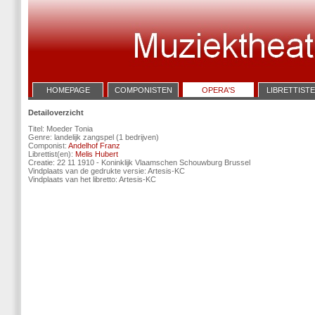
HOMEPAGE
COMPONISTEN
OPERA'S
LIBRETTIST
Detailoverzicht
Titel: Moeder Tonia
Genre: landelijk zangspel (1 bedrijven)
Componist:
Andelhof Franz
Librettist(en):
Melis Hubert
Creatie: 22 11 1910 - Koninklijk Vlaamschen Schouwburg Brussel
Vindplaats van de gedrukte versie: Artesis-KC
Vindplaats van het libretto: Artesis-KC