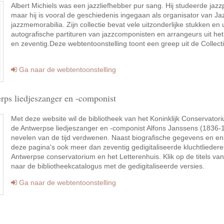
Albert Michiels was een jazzliefhebber pur sang. Hij studeerde jaz
maar hij is vooral de geschiedenis ingegaan als organisator van Jaz
jazzmemorabilia. Zijn collectie bevat vele uitzonderlijke stukken 
autografische partituren van jazzcomponisten en arrangeurs uit het in
en zeventig.Deze webtentoonstelling toont een greep uit de Collecti
Ga naar de webtentoonstelling
rps liedjeszanger en -componist
Met deze website wil de bibliotheek van het Koninklijk Conservato
de Antwerpse liedjeszanger en -componist Alfons Janssens (1836-19
nevelen van de tijd verdwenen. Naast biografische gegevens en en
deze pagina's ook meer dan zeventig gedigitaliseerde kluchtliederen
Antwerpse conservatorium en het Letterenhuis. Klik op de titels v
naar de bibliotheekcatalogus met de gedigitaliseerde versies.
Ga naar de webtentoonstelling