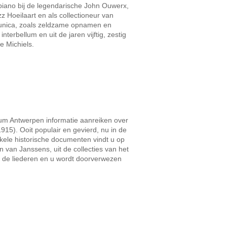
zpiano bij de legendarische John Ouwerx,
z Hoeilaart en als collectioneur van
en unica, zoals zeldzame opnamen en
terbellum en uit de jaren vijftig, zestig
e Michiels.
rium Antwerpen informatie aanreiken over
15). Ooit populair en gevierd, nu in de
kele historische documenten vindt u op
 van Janssens, uit de collecties van het
an de liederen en u wordt doorverwezen