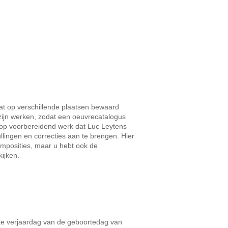
dat op verschillende plaatsen bewaard
zijn werken, zodat een oeuvrecatalogus
r op voorbereidend werk dat Luc Leytens
ullingen en correcties aan te brengen. Hier
composities, maar u hebt ook de
ijken.
ste verjaardag van de geboortedag van