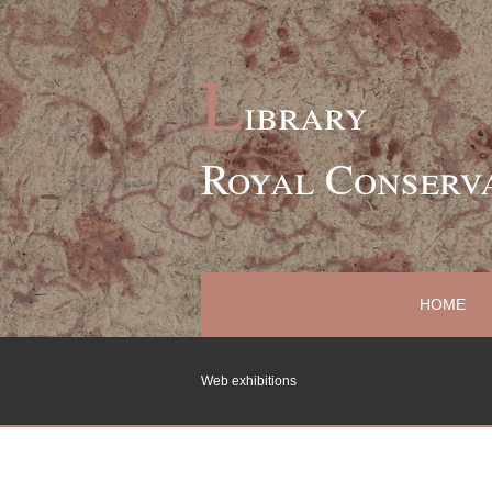
L
ibrary
Royal Conserv
HOME
Web exhibitions