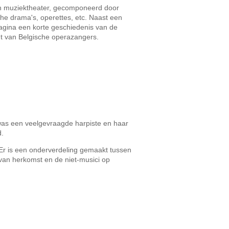
an muziektheater, gecomponeerd door
he drama's, operettes, etc. Naast een
pagina een korte geschiedenis van de
t van Belgische operazangers.
was een veelgevraagde harpiste en haar
d.
. Er is een onderverdeling gemaakt tussen
 van herkomst en de niet-musici op