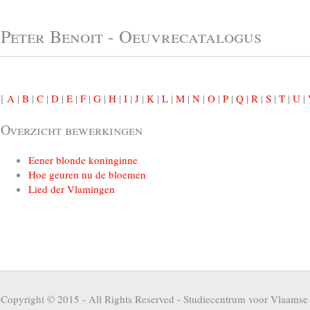
Peter Benoit - Oeuvrecatalogus
[
A
|
B
|
C
|
D
|
E
|
F
|
G
|
H
|
I
|
J
|
K
|
L
|
M
|
N
|
O
|
P
|
Q
|
R
|
S
|
T
|
U
|
Overzicht bewerkingen
Eener blonde koninginne
Hoe geuren nu de bloemen
Lied der Vlamingen
Copyright © 2015 - All Rights Reserved -
Studiecentrum voor Vlaamse