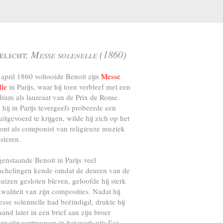
elicht:
Messe solenelle (1860)
april 1860 voltooide Benoit zijn
Messe
lle
in Parijs, waar hij toen verbleef met een
dium als laureaat van de Prix de Rome.
l hij in Parijs tevergeefs probeerde een
uitgevoerd te krijgen, wilde hij zich op het
ront als componist van religieuze muziek
steren.
genstaande Benoit in Parijs veel
ochelingen kende omdat de deuren van de
uizen gesloten bleven, geloofde hij sterk
kwaliteit van zijn composities. Nadat hij
esse solennelle had beëindigd, drukte hij
and later in een brief aan zijn broer
nt zijn vertrouwen in het werk uit: J’ai