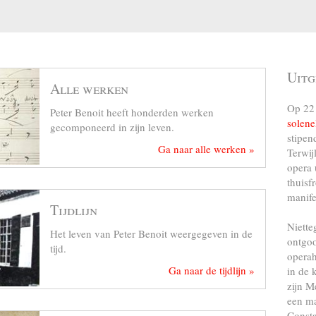
Uitg
Alle werken
Op 22 
Peter Benoit heeft honderden werken
solene
gecomponeerd in zijn leven.
stipen
Ga naar alle werken »
Terwij
opera 
thuisf
manife
Tijdlijn
Niette
Het leven van Peter Benoit weergegeven in de
ontgo
tijd.
operah
Ga naar de tijdlijn »
in de 
zijn M
een ma
Consta