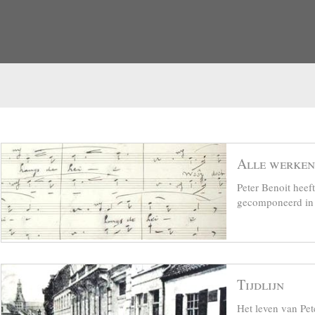
Alle werken
Peter Benoit hee
gecomponeerd in z
Tijdlijn
Het leven van Pet