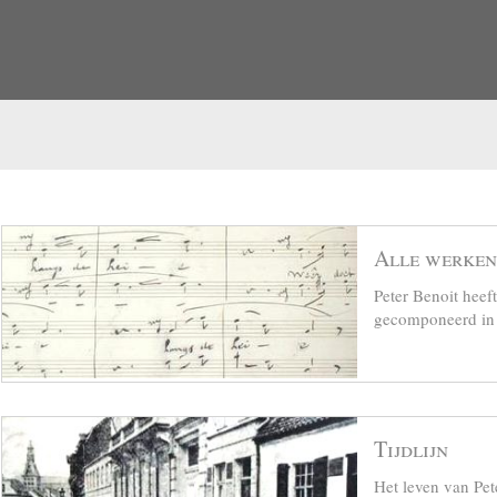
Alle werken
Peter Benoit hee
gecomponeerd in z
Tijdlijn
Het leven van Pet