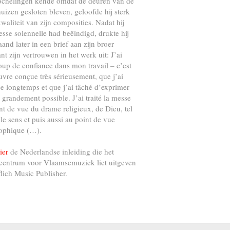
ochelingen kende omdat de deuren van de
uizen gesloten bleven, geloofde hij sterk
kwaliteit van zijn composities. Nadat hij
esse solennelle had beëindigd, drukte hij
and later in een brief aan zijn broer
nt zijn vertrouwen in het werk uit: J’ai
up de confiance dans mon travail – c’est
vre conçue très sérieusement, que j’ai
e longtemps et que j’ai tâché d’exprimer
s grandement possible. J’ai traité la messe
nt de vue du drame religieux, de Dieu, tel
 le sens et puis aussi au point de vue
ophique (…).
ier
de Nederlandse inleiding die het
centrum voor Vlaamsemuziek liet uitgeven
flich Music Publisher.