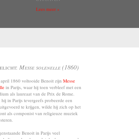
Lees meer »
elicht:
Messe solenelle (1860)
april 1860 voltooide Benoit zijn
Messe
lle
in Parijs, waar hij toen verbleef met een
dium als laureaat van de Prix de Rome.
l hij in Parijs tevergeefs probeerde een
uitgevoerd te krijgen, wilde hij zich op het
ront als componist van religieuze muziek
steren.
genstaande Benoit in Parijs veel