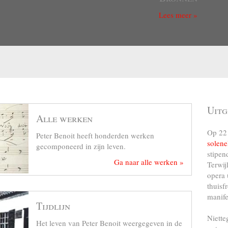
Lees meer »
Uitg
Alle werken
Op 22 
Peter Benoit heeft honderden werken
solene
gecomponeerd in zijn leven.
stipen
Ga naar alle werken »
Terwij
opera 
thuisf
manife
Tijdlijn
Niette
Het leven van Peter Benoit weergegeven in de