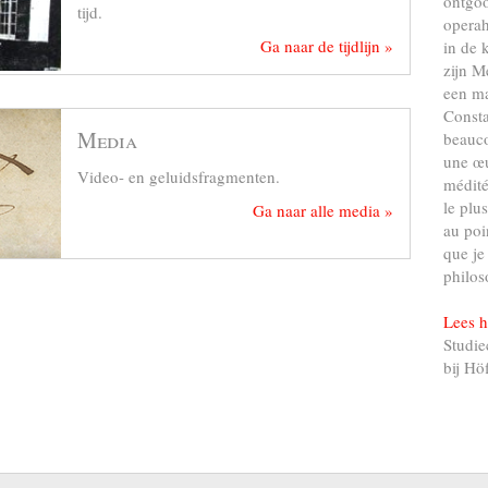
ontgo
tijd.
operah
Ga naar de tijdlijn »
in de 
zijn M
een ma
Consta
Media
beauco
une œu
Video- en geluidsfragmenten.
médité
le plu
Ga naar alle media »
au poi
que je
philos
Lees h
Studie
bij Hö