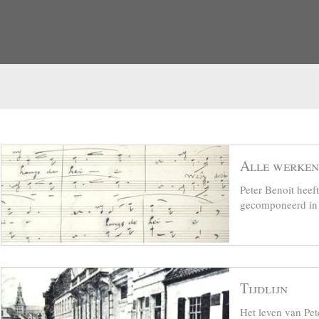
Alle werken
Peter Benoit hee
gecomponeerd in z
Tijdlijn
Het leven van Pet