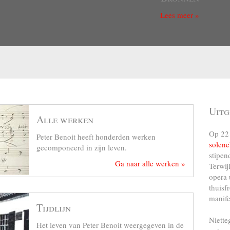
Lees meer »
Uitg
Alle werken
Op 22 
Peter Benoit heeft honderden werken
solene
gecomponeerd in zijn leven.
stipen
Ga naar alle werken »
Terwij
opera 
thuisf
manife
Tijdlijn
Niette
Het leven van Peter Benoit weergegeven in de