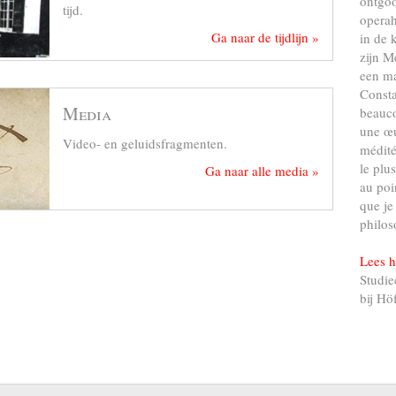
ontgo
tijd.
operah
Ga naar de tijdlijn »
in de 
zijn M
een ma
Consta
Media
beauco
une œu
Video- en geluidsfragmenten.
médité
le plu
Ga naar alle media »
au poi
que je
philos
Lees h
Studie
bij Hö