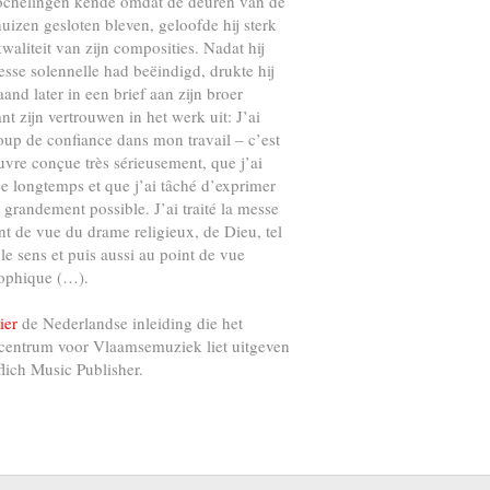
ochelingen kende omdat de deuren van de
uizen gesloten bleven, geloofde hij sterk
kwaliteit van zijn composities. Nadat hij
esse solennelle had beëindigd, drukte hij
and later in een brief aan zijn broer
nt zijn vertrouwen in het werk uit: J’ai
up de confiance dans mon travail – c’est
vre conçue très sérieusement, que j’ai
e longtemps et que j’ai tâché d’exprimer
s grandement possible. J’ai traité la messe
nt de vue du drame religieux, de Dieu, tel
 le sens et puis aussi au point de vue
ophique (…).
ier
de Nederlandse inleiding die het
centrum voor Vlaamsemuziek liet uitgeven
flich Music Publisher.