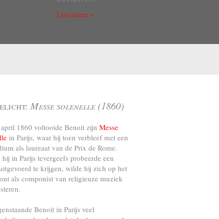
Lees meer »
elicht:
Messe solenelle (1860)
april 1860 voltooide Benoit zijn
Messe
lle
in Parijs, waar hij toen verbleef met een
dium als laureaat van de Prix de Rome.
l hij in Parijs tevergeefs probeerde een
uitgevoerd te krijgen, wilde hij zich op het
ront als componist van religieuze muziek
steren.
genstaande Benoit in Parijs veel