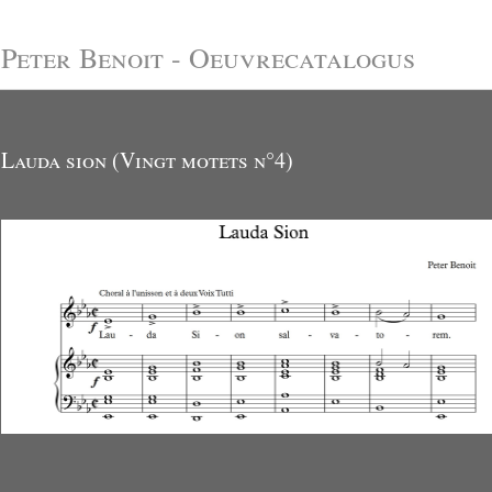
Peter Benoit - Oeuvrecatalogus
Lauda sion (Vingt motets n°4)