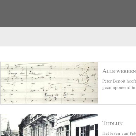
Alle werken
Peter Benoit hee
gecomponeerd in z
Tijdlijn
Het leven van Pet