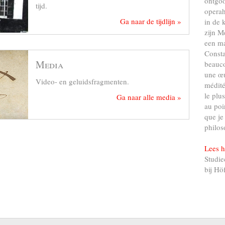
ontgo
tijd.
operah
Ga naar de tijdlijn »
in de 
zijn M
een ma
Consta
Media
beauco
une œu
Video- en geluidsfragmenten.
médité
le plu
Ga naar alle media »
au poi
que je
philos
Lees h
Studie
bij Hö