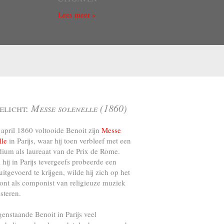
Lees meer »
elicht:
Messe solenelle (1860)
april 1860 voltooide Benoit zijn
Messe
lle
in Parijs, waar hij toen verbleef met een
dium als laureaat van de Prix de Rome.
l hij in Parijs tevergeefs probeerde een
uitgevoerd te krijgen, wilde hij zich op het
ront als componist van religieuze muziek
steren.
genstaande Benoit in Parijs veel