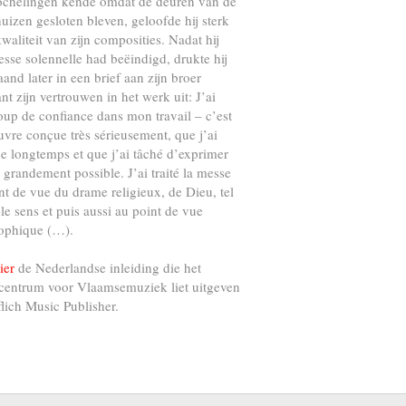
ochelingen kende omdat de deuren van de
uizen gesloten bleven, geloofde hij sterk
kwaliteit van zijn composities. Nadat hij
esse solennelle had beëindigd, drukte hij
and later in een brief aan zijn broer
nt zijn vertrouwen in het werk uit: J’ai
up de confiance dans mon travail – c’est
vre conçue très sérieusement, que j’ai
e longtemps et que j’ai tâché d’exprimer
s grandement possible. J’ai traité la messe
nt de vue du drame religieux, de Dieu, tel
 le sens et puis aussi au point de vue
ophique (…).
ier
de Nederlandse inleiding die het
centrum voor Vlaamsemuziek liet uitgeven
flich Music Publisher.