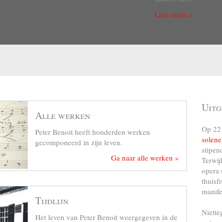
Lees meer »
Uitg
Alle werken
Op 22 
Peter Benoit heeft honderden werken
solene
gecomponeerd in zijn leven.
stipen
Ga naar alle werken »
Terwij
opera 
thuisf
manife
Tijdlijn
Niette
Het leven van Peter Benoit weergegeven in de