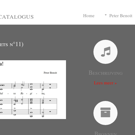
catalogus
Home
Peter Benoit
ets n°11)
Beschrijving
Lees meer »
Bronnen