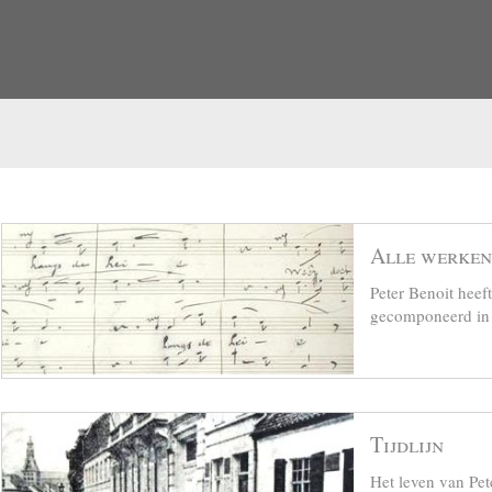
Alle werken
Peter Benoit hee
gecomponeerd in z
Tijdlijn
Het leven van Pet