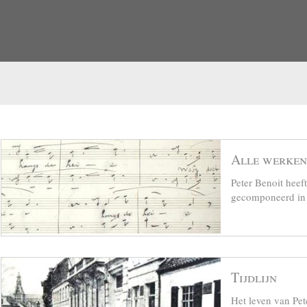
Alle werken
Peter Benoit hee
gecomponeerd in z
Tijdlijn
Het leven van Pet