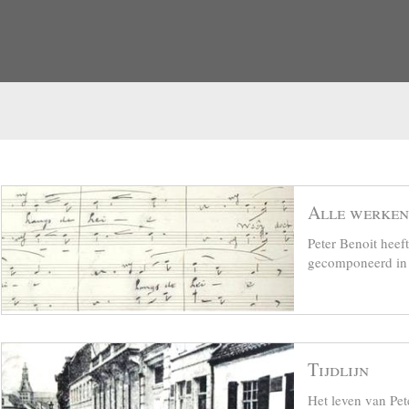
Alle werken
Peter Benoit hee
gecomponeerd in z
Tijdlijn
Het leven van Pet