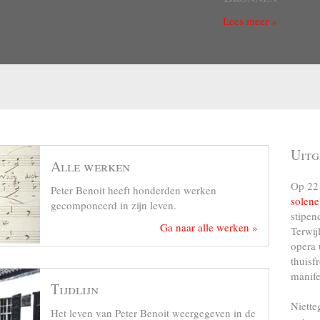
Lees meer »
Uitg
Alle werken
Op 22 
Peter Benoit heeft honderden werken
solene
gecomponeerd in zijn leven.
stipen
Ga naar alle werken »
Terwij
opera 
thuisf
manife
Tijdlijn
Niette
Het leven van Peter Benoit weergegeven in de