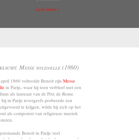
Lees meer »
elicht:
Messe solenelle (1860)
april 1860 voltooide Benoit zijn
Messe
lle
in Parijs, waar hij toen verbleef met een
dium als laureaat van de Prix de Rome.
l hij in Parijs tevergeefs probeerde een
uitgevoerd te krijgen, wilde hij zich op het
ront als componist van religieuze muziek
steren.
genstaande Benoit in Parijs veel