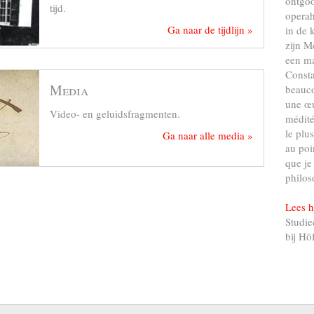
ontgo
tijd.
operah
Ga naar de tijdlijn »
in de 
zijn M
een ma
Consta
Media
beauco
une œu
Video- en geluidsfragmenten.
médité
le plu
Ga naar alle media »
au poi
que je
philos
Lees h
Studie
bij Hö