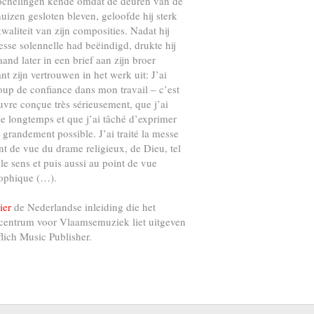
ochelingen kende omdat de deuren van de
uizen gesloten bleven, geloofde hij sterk
kwaliteit van zijn composities. Nadat hij
esse solennelle had beëindigd, drukte hij
and later in een brief aan zijn broer
nt zijn vertrouwen in het werk uit: J’ai
up de confiance dans mon travail – c’est
vre conçue très sérieusement, que j’ai
e longtemps et que j’ai tâché d’exprimer
s grandement possible. J’ai traité la messe
nt de vue du drame religieux, de Dieu, tel
 le sens et puis aussi au point de vue
ophique (…).
ier
de Nederlandse inleiding die het
centrum voor Vlaamsemuziek liet uitgeven
flich Music Publisher.