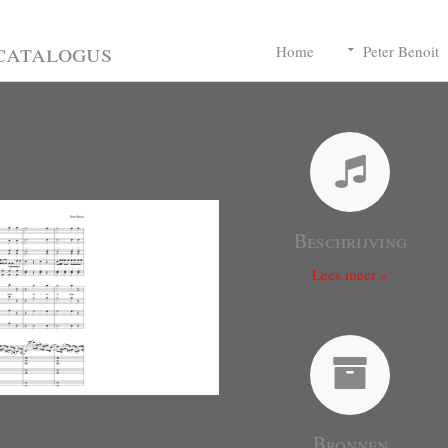
catalogus
Home
Peter Benoit
Beschrijving
Lees meer »
Bronnen