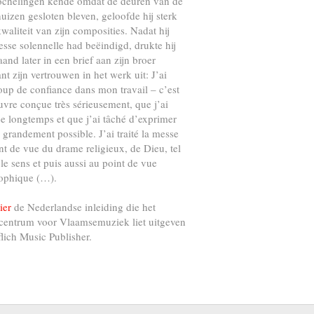
ochelingen kende omdat de deuren van de
uizen gesloten bleven, geloofde hij sterk
kwaliteit van zijn composities. Nadat hij
esse solennelle had beëindigd, drukte hij
and later in een brief aan zijn broer
nt zijn vertrouwen in het werk uit: J’ai
up de confiance dans mon travail – c’est
vre conçue très sérieusement, que j’ai
e longtemps et que j’ai tâché d’exprimer
s grandement possible. J’ai traité la messe
nt de vue du drame religieux, de Dieu, tel
 le sens et puis aussi au point de vue
ophique (…).
ier
de Nederlandse inleiding die het
centrum voor Vlaamsemuziek liet uitgeven
flich Music Publisher.