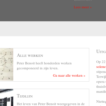
Lees meer »
Uitg
Alle werken
Op 22 
Peter Benoit heeft honderden werken
solene
gecomponeerd in zijn leven.
stipen
Ga naar alle werken »
Terwij
opera 
thuisf
manife
Tijdlijn
Niette
Het leven van Peter Benoit weergegeven in de