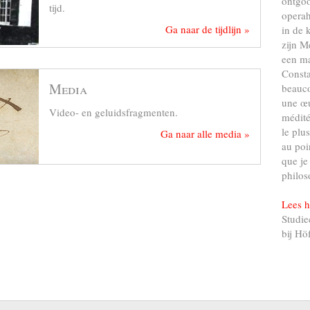
ontgo
tijd.
operah
Ga naar de tijdlijn »
in de 
zijn M
een ma
Consta
Media
beauco
une œu
Video- en geluidsfragmenten.
médité
le plu
Ga naar alle media »
au poi
que je
philos
Lees h
Studie
bij Hö