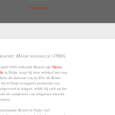
Lees meer »
elicht:
Messe solenelle (1860)
april 1860 voltooide Benoit zijn
Messe
lle
in Parijs, waar hij toen verbleef met een
dium als laureaat van de Prix de Rome.
l hij in Parijs tevergeefs probeerde een
uitgevoerd te krijgen, wilde hij zich op het
ront als componist van religieuze muziek
steren.
genstaande Benoit in Parijs veel