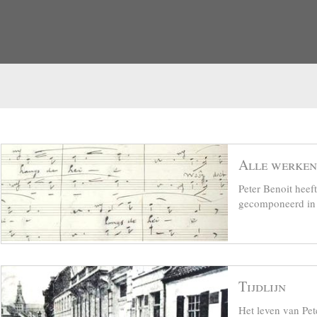
Alle werken
Peter Benoit hee
gecomponeerd in z
Tijdlijn
Het leven van Pet