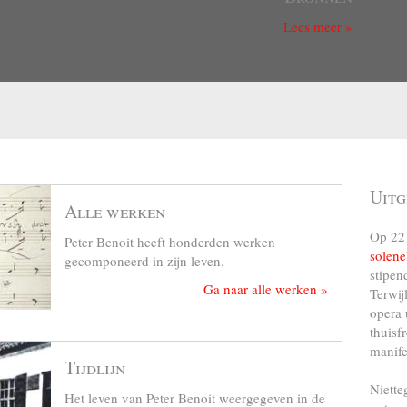
Lees meer »
Uitg
Alle werken
Op 22 
Peter Benoit heeft honderden werken
solene
gecomponeerd in zijn leven.
stipen
Ga naar alle werken »
Terwij
opera 
thuisf
manife
Tijdlijn
Niette
Het leven van Peter Benoit weergegeven in de