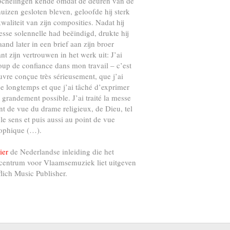
ochelingen kende omdat de deuren van de
uizen gesloten bleven, geloofde hij sterk
kwaliteit van zijn composities. Nadat hij
esse solennelle had beëindigd, drukte hij
and later in een brief aan zijn broer
nt zijn vertrouwen in het werk uit: J’ai
up de confiance dans mon travail – c’est
vre conçue très sérieusement, que j’ai
e longtemps et que j’ai tâché d’exprimer
s grandement possible. J’ai traité la messe
nt de vue du drame religieux, de Dieu, tel
 le sens et puis aussi au point de vue
ophique (…).
ier
de Nederlandse inleiding die het
centrum voor Vlaamsemuziek liet uitgeven
flich Music Publisher.