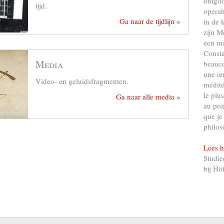
ontgo
tijd.
operah
Ga naar de tijdlijn »
in de 
zijn M
een ma
Consta
Media
beauco
une œu
Video- en geluidsfragmenten.
médité
le plu
Ga naar alle media »
au poi
que je
philos
Lees h
Studie
bij Hö