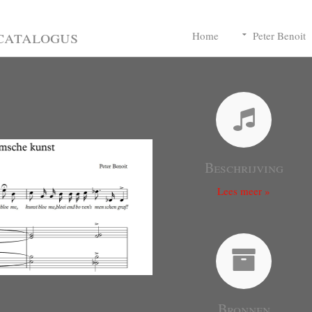
catalogus
Home
Peter Benoit
Beschrijving
Lees meer »
Bronnen