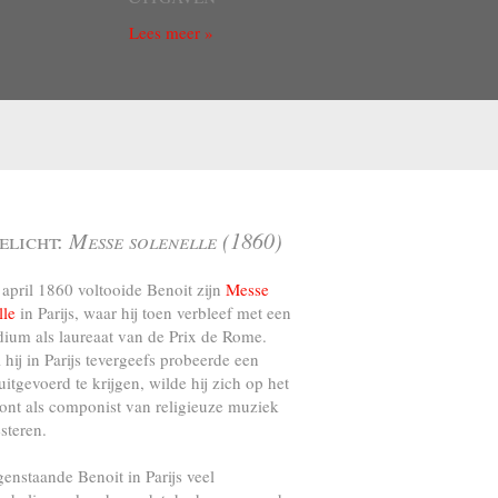
Lees meer »
elicht:
Messe solenelle (1860)
april 1860 voltooide Benoit zijn
Messe
lle
in Parijs, waar hij toen verbleef met een
dium als laureaat van de Prix de Rome.
l hij in Parijs tevergeefs probeerde een
uitgevoerd te krijgen, wilde hij zich op het
ront als componist van religieuze muziek
steren.
genstaande Benoit in Parijs veel