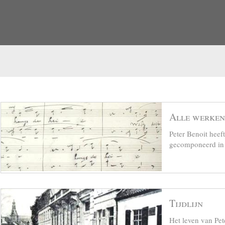
Alle werken
Peter Benoit hee
gecomponeerd in z
Tijdlijn
Het leven van Pet