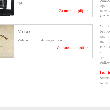
ontgo
tijd.
operah
Ga naar de tijdlijn »
in de 
zijn M
een ma
Consta
Media
beauco
une œu
Video- en geluidsfragmenten.
médité
le plu
Ga naar alle media »
au poi
que je
philos
Lees h
Studie
bij Hö