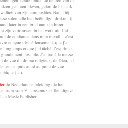
ochelingen kende omdat de deuren van de
uizen gesloten bleven, geloofde hij sterk
kwaliteit van zijn composities. Nadat hij
esse solennelle had beëindigd, drukte hij
and later in een brief aan zijn broer
nt zijn vertrouwen in het werk uit: J’ai
up de confiance dans mon travail – c’est
vre conçue très sérieusement, que j’ai
e longtemps et que j’ai tâché d’exprimer
s grandement possible. J’ai traité la messe
nt de vue du drame religieux, de Dieu, tel
 le sens et puis aussi au point de vue
ophique (…).
ier
de Nederlandse inleiding die het
centrum voor Vlaamsemuziek liet uitgeven
flich Music Publisher.