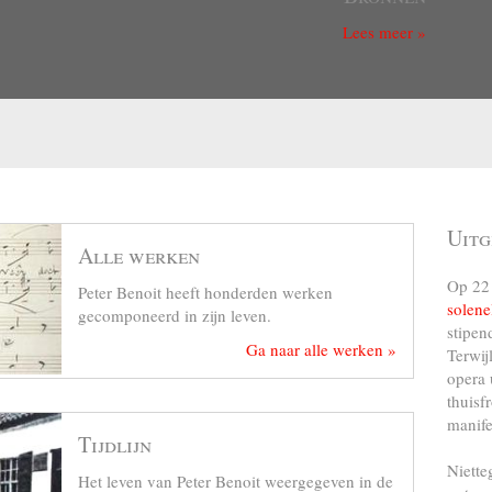
Lees meer »
Uitg
Alle werken
Op 22 
Peter Benoit heeft honderden werken
solene
gecomponeerd in zijn leven.
stipen
Ga naar alle werken »
Terwij
opera 
thuisf
manife
Tijdlijn
Niette
Het leven van Peter Benoit weergegeven in de