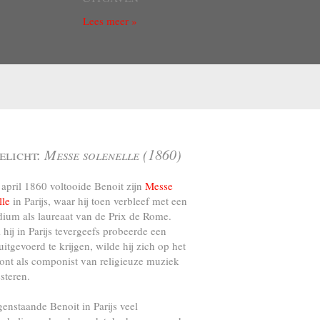
Lees meer »
elicht:
Messe solenelle (1860)
april 1860 voltooide Benoit zijn
Messe
lle
in Parijs, waar hij toen verbleef met een
dium als laureaat van de Prix de Rome.
l hij in Parijs tevergeefs probeerde een
uitgevoerd te krijgen, wilde hij zich op het
ront als componist van religieuze muziek
steren.
genstaande Benoit in Parijs veel