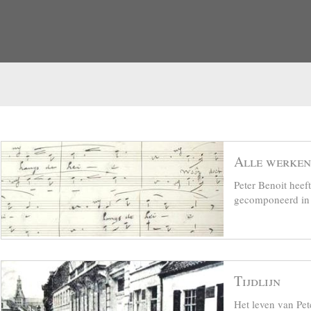
Alle werken
Peter Benoit hee
gecomponeerd in z
Tijdlijn
Het leven van Pet