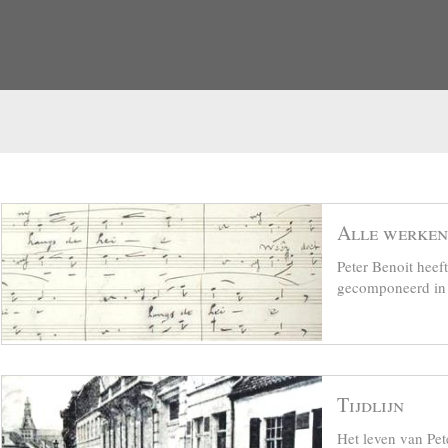
Alle werken
Peter Benoit hee
gecomponeerd in z
Tijdlijn
Het leven van Pet