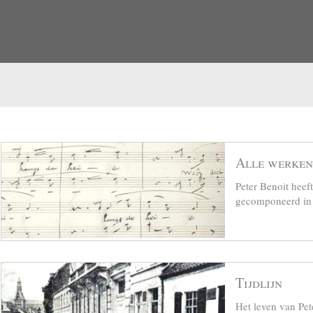
Alle werken
Peter Benoit hee
gecomponeerd in z
Tijdlijn
Het leven van Pet