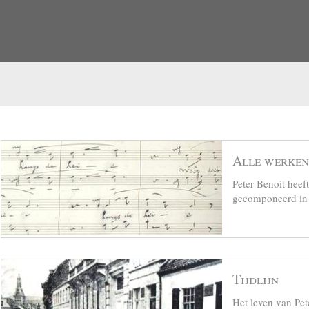
Alle werken
Peter Benoit hee
gecomponeerd in z
Tijdlijn
Het leven van Pet