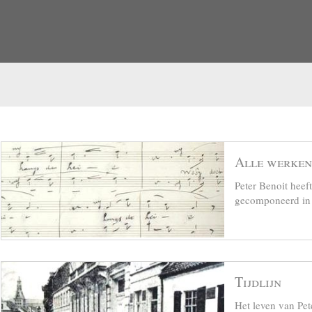
Alle werken
Peter Benoit hee
gecomponeerd in z
Tijdlijn
Het leven van Pet