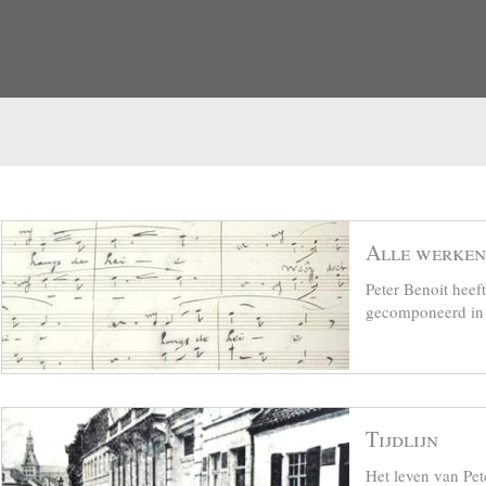
Alle werken
Peter Benoit hee
gecomponeerd in z
Tijdlijn
Het leven van Pet