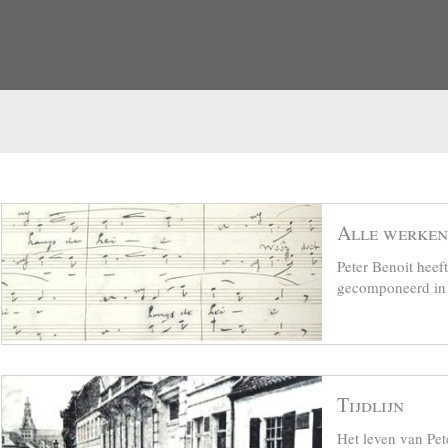
Alle werken
Peter Benoit hee
gecomponeerd in z
Tijdlijn
Het leven van Pet