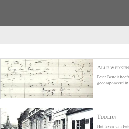
Alle werken
Peter Benoit hee
gecomponeerd in z
Tijdlijn
Het leven van Pet