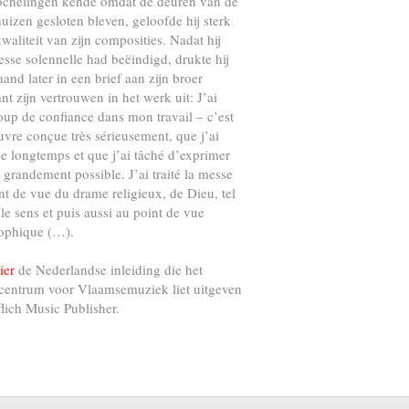
ochelingen kende omdat de deuren van de
uizen gesloten bleven, geloofde hij sterk
kwaliteit van zijn composities. Nadat hij
esse solennelle had beëindigd, drukte hij
and later in een brief aan zijn broer
nt zijn vertrouwen in het werk uit: J’ai
up de confiance dans mon travail – c’est
vre conçue très sérieusement, que j’ai
e longtemps et que j’ai tâché d’exprimer
s grandement possible. J’ai traité la messe
nt de vue du drame religieux, de Dieu, tel
 le sens et puis aussi au point de vue
ophique (…).
ier
de Nederlandse inleiding die het
centrum voor Vlaamsemuziek liet uitgeven
flich Music Publisher.