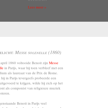
Lees meer »
elicht:
Messe solenelle (1860)
april 1860 voltooide Benoit zijn
Messe
lle
in Parijs, waar hij toen verbleef met een
dium als laureaat van de Prix de Rome.
l hij in Parijs tevergeefs probeerde een
uitgevoerd te krijgen, wilde hij zich op het
ront als componist van religieuze muziek
steren.
genstaande Benoit in Parijs veel