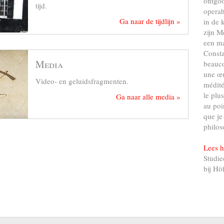
ontgo
tijd.
operah
Ga naar de tijdlijn »
in de 
zijn M
een ma
Consta
Media
beauco
une œu
Video- en geluidsfragmenten.
médité
le plu
Ga naar alle media »
au poi
que je
philos
Lees h
Studie
bij Hö