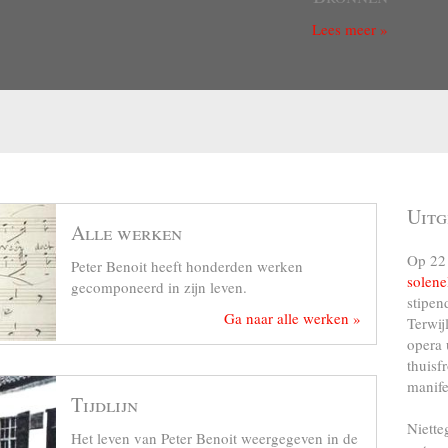
Lees meer »
Uitg
Alle werken
Op 22 
Peter Benoit heeft honderden werken
solene
gecomponeerd in zijn leven.
stipen
Ga naar alle werken »
Terwij
opera 
thuisf
manife
Tijdlijn
Niette
Het leven van Peter Benoit weergegeven in de