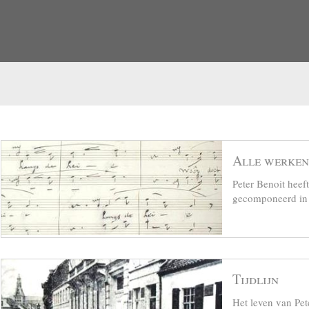
Alle werken
Peter Benoit hee
gecomponeerd in z
Tijdlijn
Het leven van Pet