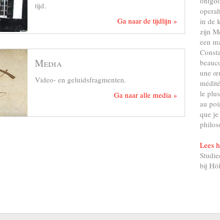
ontgo
tijd.
operah
Ga naar de tijdlijn »
in de 
zijn M
een ma
Consta
Media
beauco
une œu
Video- en geluidsfragmenten.
médité
le plu
Ga naar alle media »
au poi
que je
philos
Lees h
Studie
bij Hö