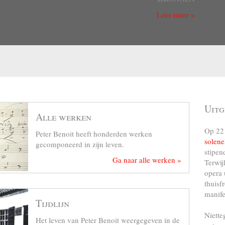
Lees meer »
Uitg
Alle werken
Op 22 
Peter Benoit heeft honderden werken
solene
gecomponeerd in zijn leven.
stipen
Ga naar alle werken »
Terwij
opera 
thuisf
manife
Tijdlijn
Niette
Het leven van Peter Benoit weergegeven in de