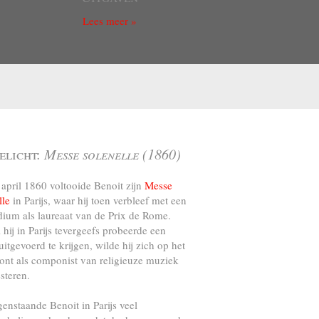
Lees meer »
elicht:
Messe solenelle (1860)
april 1860 voltooide Benoit zijn
Messe
lle
in Parijs, waar hij toen verbleef met een
dium als laureaat van de Prix de Rome.
l hij in Parijs tevergeefs probeerde een
uitgevoerd te krijgen, wilde hij zich op het
ront als componist van religieuze muziek
steren.
genstaande Benoit in Parijs veel