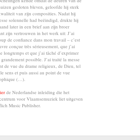
ochelingen kende omdat de deuren van de
uizen gesloten bleven, geloofde hij sterk
kwaliteit van zijn composities. Nadat hij
esse solennelle had beëindigd, drukte hij
and later in een brief aan zijn broer
nt zijn vertrouwen in het werk uit: J’ai
up de confiance dans mon travail – c’est
vre conçue très sérieusement, que j’ai
e longtemps et que j’ai tâché d’exprimer
s grandement possible. J’ai traité la messe
nt de vue du drame religieux, de Dieu, tel
 le sens et puis aussi au point de vue
ophique (…).
ier
de Nederlandse inleiding die het
centrum voor Vlaamsemuziek liet uitgeven
flich Music Publisher.