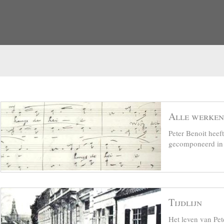
Alle werken
Peter Benoit hee
gecomponeerd in z
Tijdlijn
Het leven van Pet