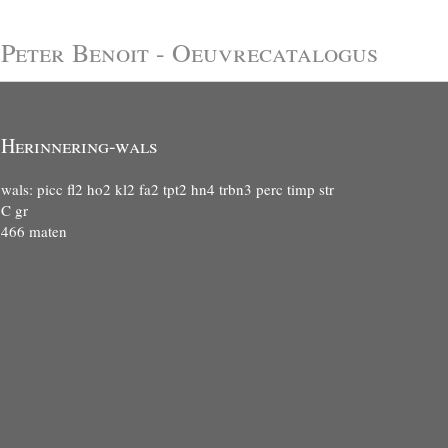
Peter Benoit - Oeuvrecatalogus
Herinnering-wals
wals: picc fl2 ho2 kl2 fa2 tpt2 hn4 trbn3 perc timp str
C gr
466 maten