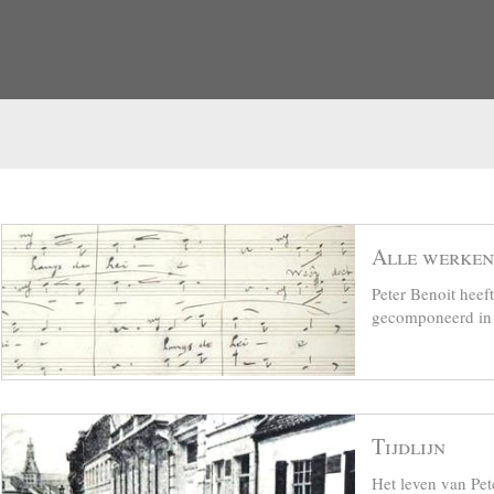
Alle werken
Peter Benoit hee
gecomponeerd in z
Tijdlijn
Het leven van Pet