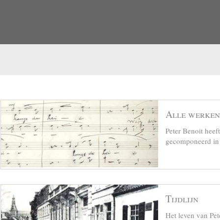
Alle werken
Peter Benoit hee
gecomponeerd in z
Tijdlijn
Het leven van Pet