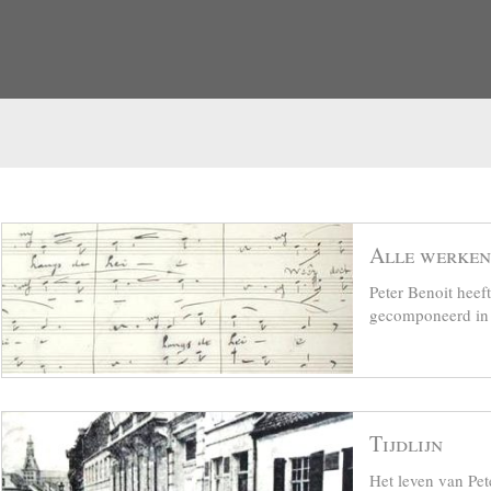
Alle werken
Peter Benoit hee
gecomponeerd in z
Tijdlijn
Het leven van Pet